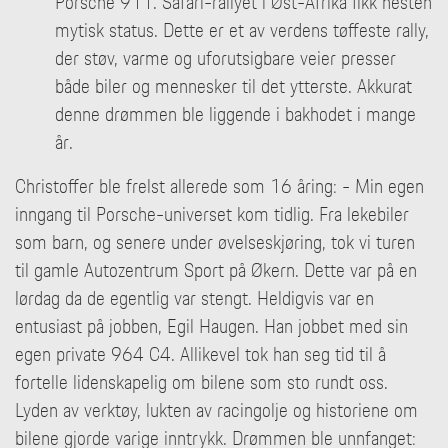
Porsche 911. Safari-rallyet i Øst-Afrika fikk nesten
mytisk status. Dette er et av verdens tøffeste rally,
der støv, varme og uforutsigbare veier presser
både biler og mennesker til det ytterste. Akkurat
denne drømmen ble liggende i bakhodet i mange
år.
Christoffer ble frelst allerede som 16 åring: - Min egen
inngang til Porsche-universet kom tidlig. Fra lekebiler
som barn, og senere under øvelseskjøring, tok vi turen
til gamle Autozentrum Sport på Økern. Dette var på en
lørdag da de egentlig var stengt. Heldigvis var en
entusiast på jobben, Egil Haugen. Han jobbet med sin
egen private 964 C4. Allikevel tok han seg tid til å
fortelle lidenskapelig om bilene som sto rundt oss.
Lyden av verktøy, lukten av racingolje og historiene om
bilene gjorde varige inntrykk. Drømmen ble unnfanget: