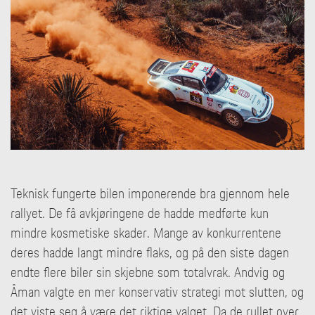
Teknisk fungerte bilen imponerende bra gjennom hele
rallyet. De få avkjøringene de hadde medførte kun
mindre kosmetiske skader. Mange av konkurrentene
deres hadde langt mindre flaks, og på den siste dagen
endte flere biler sin skjebne som totalvrak. Andvig og
Åman valgte en mer konservativ strategi mot slutten, og
det viste seg å være det riktige valget. Da de rullet over