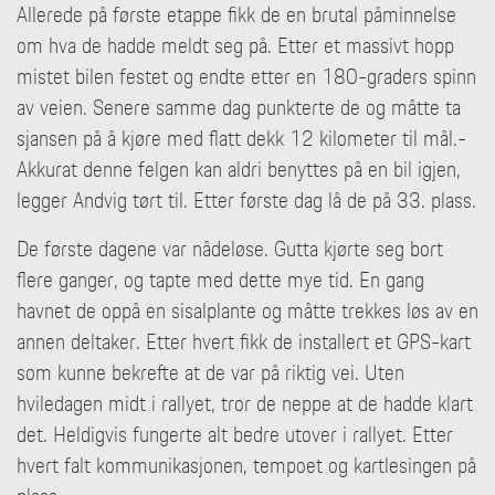
Allerede på første etappe fikk de en brutal påminnelse
om hva de hadde meldt seg på. Etter et massivt hopp
mistet bilen festet og endte etter en 180-graders spinn
av veien. Senere samme dag punkterte de og måtte ta
sjansen på å kjøre med flatt dekk 12 kilometer til mål.-
Akkurat denne felgen kan aldri benyttes på en bil igjen,
legger Andvig tørt til. Etter første dag lå de på 33. plass.
De første dagene var nådeløse. Gutta kjørte seg bort
flere ganger, og tapte med dette mye tid. En gang
havnet de oppå en sisalplante og måtte trekkes løs av en
annen deltaker. Etter hvert fikk de installert et GPS-kart
som kunne bekrefte at de var på riktig vei. Uten
hviledagen midt i rallyet, tror de neppe at de hadde klart
det. Heldigvis fungerte alt bedre utover i rallyet. Etter
hvert falt kommunikasjonen, tempoet og kartlesingen på