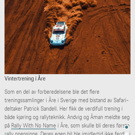
Vintertrening i Åre
Som en del av forberedelsene ble det flere
treningssamlinger i Åre i Sverige med bistand av Safari-
deltaker Patrick Sandell. Her fikk de verdifull trening i
både kjøring og rallyteknikk. Andvig og Åman meldte seg
på
Rally With No Name
i Åre, som skulle bli deres første
rally noensinne. Deres egen bil ble imidlertid ikke ferdig i