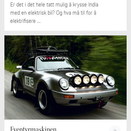
Er det i det hele tatt mulig å krysse India
med en elektrisk bil? Og hva må til for å
elektrifisere ...
Eventyrmaskinen