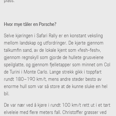
plass.
Hvor mye tåler en Porsche?
Selve kjøringen i Safari Rally er en konstant veksling
mellom landskap og utfordringer. De kjørte gjennom
talkumfin sand, av de lokale kjent som «fesh-fesh»,
gjennom regnskyll som gjorde de hullete grusveiene
speilglatte, og gjennom fjelletapper som minnet om Col
de Turini i Monte Carlo. Lange strekk gikk i toppfart
rundt 180–190 km/t, mens andre steder besto av
enorme hull som var så store at de kunne sluke en hel
bil.
De var nær ved å kjøre i rundt 100 km/t rett ut i et tørt
elveleie med flere meters fall. Christoffer grøsser ved