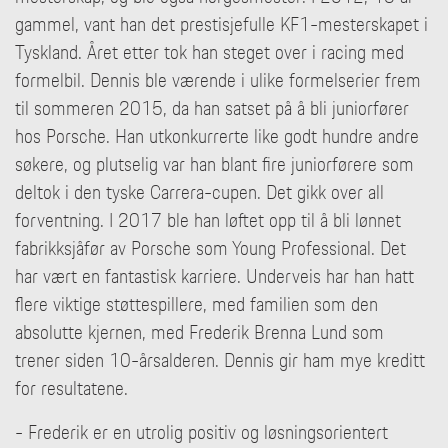
gammel, vant han det prestisjefulle KF1-mesterskapet i
Tyskland. Året etter tok han steget over i racing med
formelbil. Dennis ble værende i ulike formelserier frem
til sommeren 2015, da han satset på å bli juniorfører
hos Porsche. Han utkonkurrerte like godt hundre andre
søkere, og plutselig var han blant fire juniorførere som
deltok i den tyske Carrera-cupen. Det gikk over all
forventning. I 2017 ble han løftet opp til å bli lønnet
fabrikksjåfør av Porsche som Young Professional. Det
har vært en fantastisk karriere. Underveis har han hatt
flere viktige støttespillere, med familien som den
absolutte kjernen, med Frederik Brenna Lund som
trener siden 10-årsalderen. Dennis gir ham mye kreditt
for resultatene.
- Frederik er en utrolig positiv og løsningsorientert