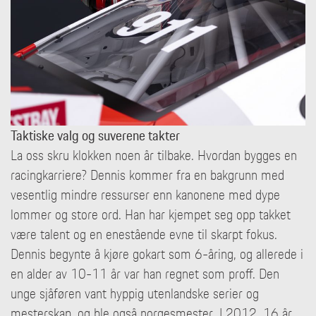
Taktiske valg og suverene takter
La oss skru klokken noen år tilbake. Hvordan bygges en
racingkarriere? Dennis kommer fra en bakgrunn med
vesentlig mindre ressurser enn kanonene med dype
lommer og store ord. Han har kjempet seg opp takket
være talent og en enestående evne til skarpt fokus.
Dennis begynte å kjøre gokart som 6-åring, og allerede i
en alder av 10-11 år var han regnet som proff. Den
unge sjåføren vant hyppig utenlandske serier og
mesterskap, og ble også norgesmester. I 2012, 16 år