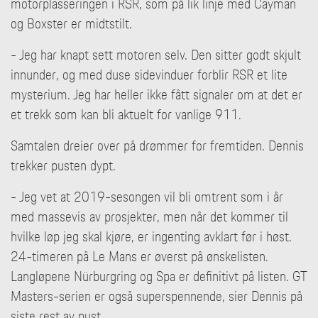
motorplasseringen i RSR, som på lik linje med Cayman
og Boxster er midtstilt.
- Jeg har knapt sett motoren selv. Den sitter godt skjult
innunder, og med duse sidevinduer forblir RSR et lite
mysterium. Jeg har heller ikke fått signaler om at det er
et trekk som kan bli aktuelt for vanlige 911.
Samtalen dreier over på drømmer for fremtiden. Dennis
trekker pusten dypt.
- Jeg vet at 2019-sesongen vil bli omtrent som i år
med massevis av prosjekter, men når det kommer til
hvilke løp jeg skal kjøre, er ingenting avklart før i høst.
24-timeren på Le Mans er øverst på ønskelisten.
Langløpene Nürburgring og Spa er definitivt på listen. GT
Masters-serien er også superspennende, sier Dennis på
siste rest av pust.