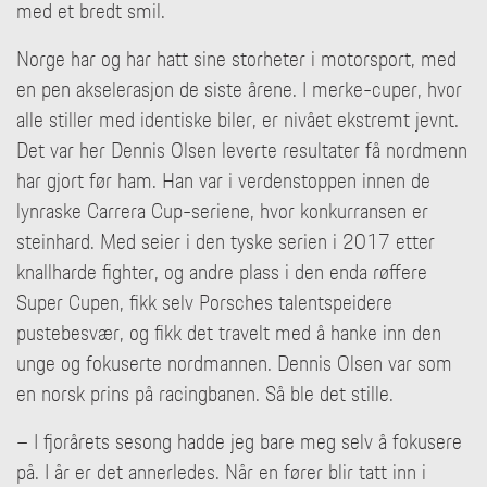
med et bredt smil.
Norge har og har hatt sine storheter i motorsport, med
en pen akselerasjon de siste årene. I merke-cuper, hvor
alle stiller med identiske biler, er nivået ekstremt jevnt.
Det var her Dennis Olsen leverte resultater få nordmenn
har gjort før ham. Han var i verdenstoppen innen de
lynraske Carrera Cup-seriene, hvor konkurransen er
steinhard. Med seier i den tyske serien i 2017 etter
knallharde fighter, og andre plass i den enda røffere
Super Cupen, fikk selv Porsches talentspeidere
pustebesvær, og fikk det travelt med å hanke inn den
unge og fokuserte nordmannen. Dennis Olsen var som
en norsk prins på racingbanen. Så ble det stille.
– I fjorårets sesong hadde jeg bare meg selv å fokusere
på. I år er det annerledes. Når en fører blir tatt inn i