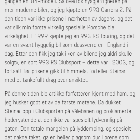
gangen en ‘84-modell. Så overtok nysgjerrigheten på
mer moderne biler, og jeg kjøpte en 993 Carrera 2. På
den tiden var ikke prisene i nærheten av dagens, og det
var slik min første virkelig spesielle Porsche ble
virkelighet. I 1999 kjøpte jeg en 993 RS Touring, og det
var en svært hyggelig bil som dessverre er i England i
dag. Etter den fikk jeg tak i «en av bilene jeg aldri skulle
solgt», en sort 993 RS Clubsport – dette var i 2003, og
fortsatt før prisene gikk til himmels, forteller Steinar
med et tankefullt drag over ansiktet.
På denne tiden ble artikkelforfatteren kjent med ham, og
jeg husker godt et av de første møtene. Da dukket
Steinar opp i Clubsporten på Vålebanen og proklamerte
hoderystende at den ikke var spesielt lydvennlig på
gaten. Den totale mangelen på lyddemping, og spesielt
det nakne taket, ga en heller plagsom dur i ørene som