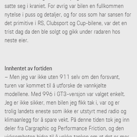
satte seg i kraniet. For øvrig var bilen en fullkommen
nytelse i puss og detaljer, og for oss som har sansen for
det primitive i RS, Clubsport og Cup-bilene, var det en
trist dag da den ble solgt og gikk under radaren hos
neste eier.
Innhentet av fortiden
– Men jeg var ikke uten 911 selv om den forsvant,
turen var kommet til å utforske de vannkjølte
modellene. Med 996 i GT3-versjon var valget enkelt.
Jeg er ikke sikker, men bilen jeg fikk tak i, var og er
trolig landets eneste som ikke er utstyrt med radio og
klimaanlegg for å spare vekt. På denne tiden tok jeg inn
deler fra Cargraphic og Performance Friction, og den
virksomheten bidro til å vekke tanken om at det er mer