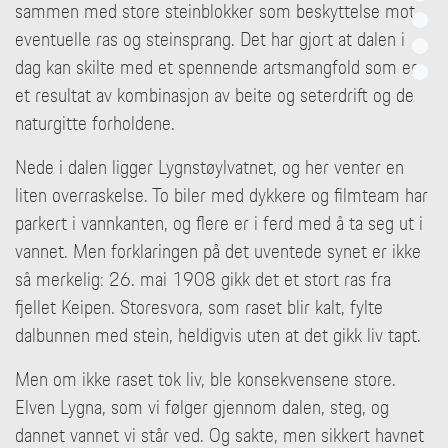
sammen med store steinblokker som beskyttelse mot
eventuelle ras og steinsprang. Det har gjort at dalen i
dag kan skilte med et spennende artsmangfold som er
et resultat av kombinasjon av beite og seterdrift og de
naturgitte forholdene.
Nede i dalen ligger Lygnstøylvatnet, og her venter en
liten overraskelse. To biler med dykkere og filmteam har
parkert i vannkanten, og flere er i ferd med å ta seg ut i
vannet. Men forklaringen på det uventede synet er ikke
så merkelig: 26. mai 1908 gikk det et stort ras fra
fjellet Keipen. Storesvora, som raset blir kalt, fylte
dalbunnen med stein, heldigvis uten at det gikk liv tapt.
Men om ikke raset tok liv, ble konsekvensene store.
Elven Lygna, som vi følger gjennom dalen, steg, og
dannet vannet vi står ved. Og sakte, men sikkert havnet