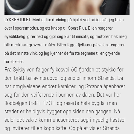
LYKKEHJULET: Med et lite dreining på hjulet ved rattet slår jeg bilen
over i sportsmodus, og ett knepp til, Sport Plus. Bilen reagerer
øyeblikkelig, girer ned og gjør seg klar til innsats, og motoren bak meg
blir merkbart grovere i målet. Bilen ligger fjellstøtt på veien, reagerer
på det minste vink, og jeg kjenner de første tegnene til en gryende
forelskelse.
Fra Sykkylven følger fylkesvei 60 fjorden et stykke før
den brått tar av nordover og sneier innom Stranda. Da
har omgivelsene endret karakter, og Stranda åpenbarer
seg for den veifarende i bunnen av dalen. Det var her
flodbølgen traff i 1731 og raserte hele bygda, men
stedet er heldigvis bygget opp siden den gangen. Nå
soler det vakre kommunesenteret seg i nydelig høstsol
og inviterer til en kopp kaffe. Og på et vis er Stranda