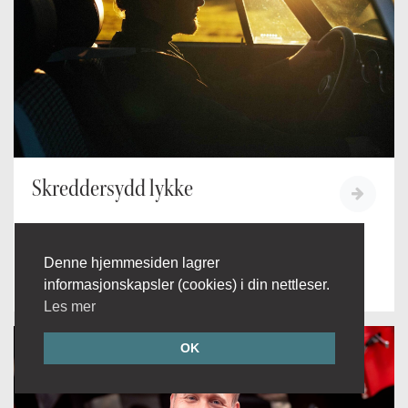
Skreddersydd lykke
– Det å jobbe med Porsche er ikke en jobb,
men en livsstil. Det er noe av det første
Denne hjemmesiden lagrer
Steffen Westbye...
informasjonskapsler (cookies) i din nettleser.
Les mer
OK