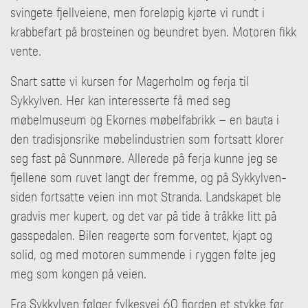
svingete fjellveiene, men foreløpig kjørte vi rundt i
krabbefart på brosteinen og beundret byen. Motoren fikk
vente.
Snart satte vi kursen for Magerholm og ferja til
Sykkylven. Her kan interesserte få med seg
møbelmuseum og Ekornes møbelfabrikk – en bauta i
den tradisjonsrike møbelindustrien som fortsatt klorer
seg fast på Sunnmøre. Allerede på ferja kunne jeg se
fjellene som ruvet langt der fremme, og på Sykkylven-
siden fortsatte veien inn mot Stranda. Landskapet ble
gradvis mer kupert, og det var på tide å tråkke litt på
gasspedalen. Bilen reagerte som forventet, kjapt og
solid, og med motoren summende i ryggen følte jeg
meg som kongen på veien.
Fra Sykkylven følger fylkesvei 60 fjorden et stykke før