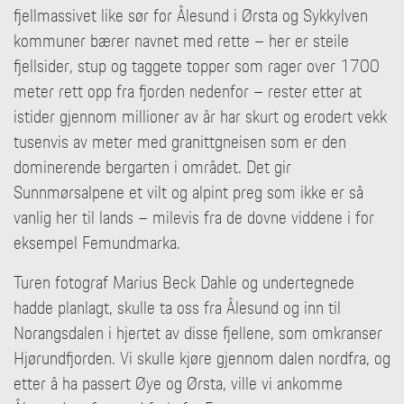
fjellmassivet like sør for Ålesund i Ørsta og Sykkylven
kommuner bærer navnet med rette – her er steile
fjellsider, stup og taggete topper som rager over 1700
meter rett opp fra fjorden nedenfor – rester etter at
istider gjennom millioner av år har skurt og erodert vekk
tusenvis av meter med granittgneisen som er den
dominerende bergarten i området. Det gir
Sunnmørsalpene et vilt og alpint preg som ikke er så
vanlig her til lands – milevis fra de dovne viddene i for
eksempel Femundmarka.
Turen fotograf Marius Beck Dahle og undertegnede
hadde planlagt, skulle ta oss fra Ålesund og inn til
Norangsdalen i hjertet av disse fjellene, som omkranser
Hjørundfjorden. Vi skulle kjøre gjennom dalen nordfra, og
etter å ha passert Øye og Ørsta, ville vi ankomme