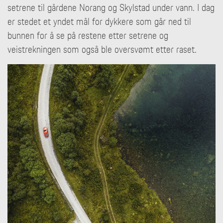
setrene til gårdene Norang og Skylstad under vann. I dag
er stedet et yndet mål for dykkere som går ned til
bunnen for å se på restene etter setrene og
veistrekningen som også ble oversvømt etter raset.