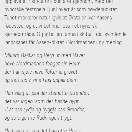
oppleve et rikt kulturtilbud året gjennom, med Dei
nynorske festspela i juni hvert år som høydepunktet.
Tunet markerer naturligvis at Ørsta er Ivar Aasens
fødested, og at vi befinner oss i et nynorsk
kjerneområde. Og etter en fantastisk tur i det svimlende
landskapet får Aasen-diktet «Nordmannen» ny mening:
Millom Bakkar og Berg ut med Havet
heve Nordmannen fenget sin Heim,
der han sjølv heve Tufterna gravet
og sett sjølv sine Hus uppaa deim.
Han saag ut paa dei steinutte Strender;
det var ingen, som der hadde bygt.
«Lat oss rydja og byggja oss Grender,
og so eiga me Rudningen trygt.»
Han saag ut paa det baarutte Havet;