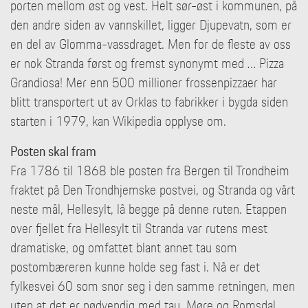
porten mellom øst og vest. Helt sør-øst i kommunen, på
den andre siden av vannskillet, ligger Djupevatn, som er
en del av Glomma-vassdraget. Men for de fleste av oss
er nok Stranda først og fremst synonymt med … Pizza
Grandiosa! Mer enn 500 millioner frossenpizzaer har
blitt transportert ut av Orklas to fabrikker i bygda siden
starten i 1979, kan Wikipedia opplyse om.
Posten skal fram
Fra 1786 til 1868 ble posten fra Bergen til Trondheim
fraktet på Den Trondhjemske postvei, og Stranda og vårt
neste mål, Hellesylt, lå begge på denne ruten. Etappen
over fjellet fra Hellesylt til Stranda var rutens mest
dramatiske, og omfattet blant annet tau som
postombæreren kunne holde seg fast i. Nå er det
fylkesvei 60 som snor seg i den samme retningen, men
uten at det er nødvendig med tau. Møre og Romsdal