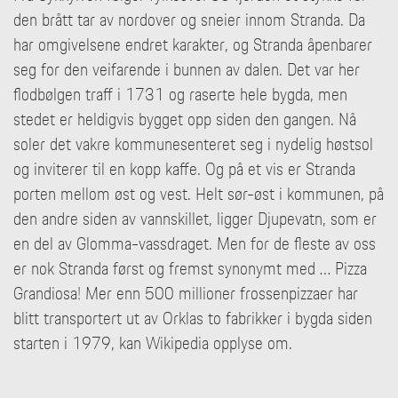
den brått tar av nordover og sneier innom Stranda. Da
har omgivelsene endret karakter, og Stranda åpenbarer
seg for den veifarende i bunnen av dalen. Det var her
flodbølgen traff i 1731 og raserte hele bygda, men
stedet er heldigvis bygget opp siden den gangen. Nå
soler det vakre kommunesenteret seg i nydelig høstsol
og inviterer til en kopp kaffe. Og på et vis er Stranda
porten mellom øst og vest. Helt sør-øst i kommunen, på
den andre siden av vannskillet, ligger Djupevatn, som er
en del av Glomma-vassdraget. Men for de fleste av oss
er nok Stranda først og fremst synonymt med … Pizza
Grandiosa! Mer enn 500 millioner frossenpizzaer har
blitt transportert ut av Orklas to fabrikker i bygda siden
starten i 1979, kan Wikipedia opplyse om.