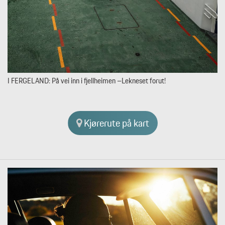
I FERGELAND: På vei inn i fjellheimen –Lekneset forut!
Kjørerute på kart