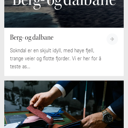
Berg- og dalbane
Sokndal er en skjult idyll, med høye fjell,
trange veier og flotte fjorder. Vi er her for å
teste as...