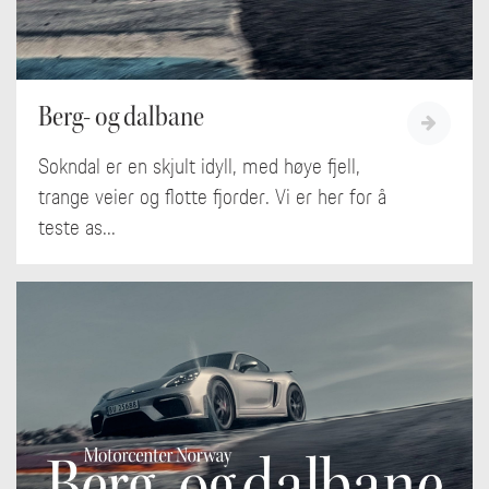
Berg- og dalbane
Sokndal er en skjult idyll, med høye fjell,
trange veier og flotte fjorder. Vi er her for å
teste as...