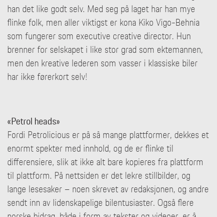
han det like godt selv. Med seg på laget har han mye
flinke folk, men aller viktigst er kona Kiko Vigo-Behnia
som fungerer som executive creative director. Hun
brenner for selskapet i like stor grad som ektemannen,
men den kreative lederen som vasser i klassiske biler
har ikke førerkort selv!
«Petrol heads»
Fordi Petrolicious er på så mange plattformer, dekkes et
enormt spekter med innhold, og de er flinke til
differensiere, slik at ikke alt bare kopieres fra plattform
til plattform. På nettsiden er det lekre stillbilder, og
lange lesesaker – noen skrevet av redaksjonen, og andre
sendt inn av lidenskapelige bilentusiaster. Også flere
norske bidrag, både i form av tekster og videoer, er å